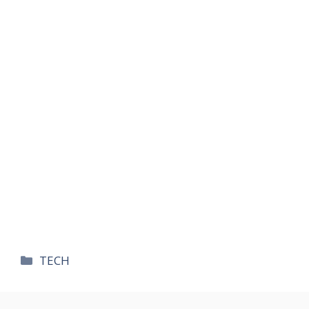
카
TECH
테
고