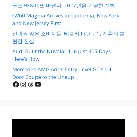
푸조 9X8이 또 바뀐다, 2027년을 겨냥한 진화
GV60 Magma Arrives in California, New York
and New Jersey First
선택권 잃은 소비자들, 테슬라 FSD 구독 전환의 불
편한 진실
Audi Built the Nuvolari1 in Just 405 Days —
Here’s How
Mercedes-AMG Adds Entry-Level GT 53 4-
Door Coupé to the Lineup
Facebook
Instagram
Threads
YouTube