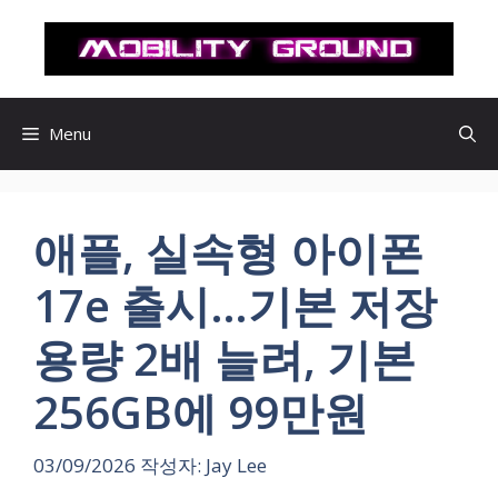
컨
텐
츠
로
건
Menu
너
뛰
기
애플, 실속형 아이폰
17e 출시…기본 저장
용량 2배 늘려, 기본
256GB에 99만원
03/09/2026
작성자:
Jay Lee