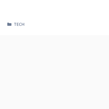
카
TECH
테
고
리