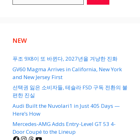
NEW
푸조 9X8이 또 바뀐다, 2027년을 겨냥한 진화
GV60 Magma Arrives in California, New York
and New Jersey First
선택권 잃은 소비자들, 테슬라 FSD 구독 전환의 불
편한 진실
Audi Built the Nuvolari1 in Just 405 Days —
Here’s How
Mercedes-AMG Adds Entry-Level GT 53 4-
Door Coupé to the Lineup
Facebook
Instagram
Threads
YouTube