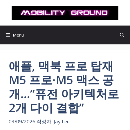
컨
텐
츠
로
건
Menu
너
뛰
기
애플, 맥북 프로 탑재
M5 프로·M5 맥스 공
개…”퓨전 아키텍처로
2개 다이 결합”
03/09/2026
작성자:
Jay Lee