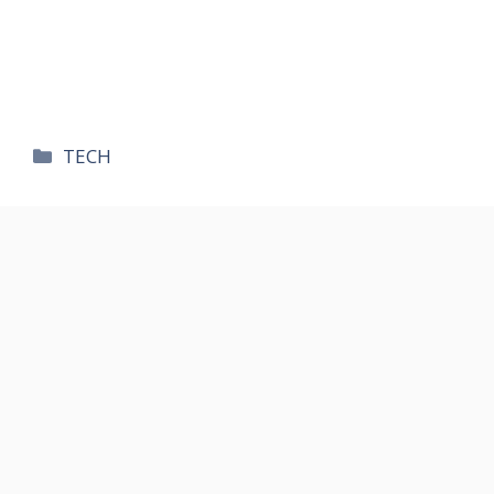
카
TECH
테
고
리