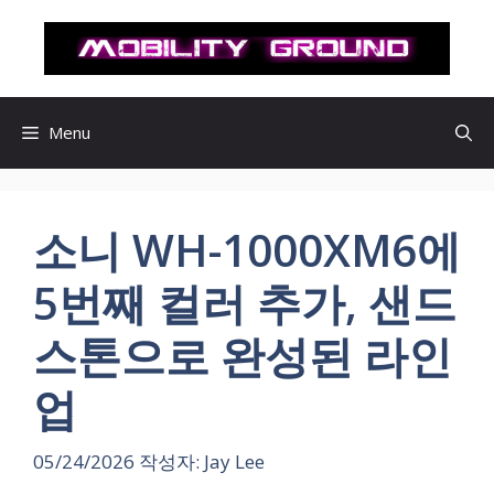
컨
텐
츠
로
건
Menu
너
뛰
기
소니 WH-1000XM6에
5번째 컬러 추가, 샌드
스톤으로 완성된 라인
업
05/24/2026
작성자:
Jay Lee