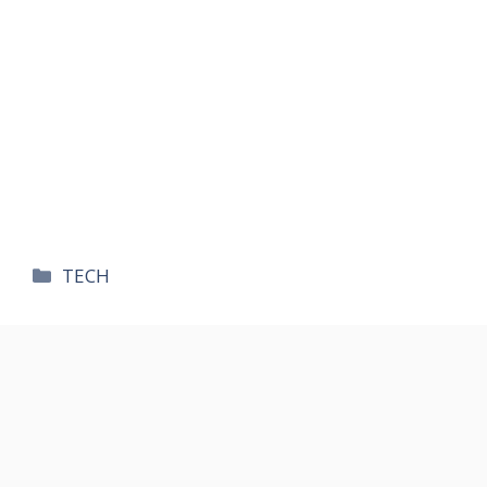
카
TECH
테
고
리