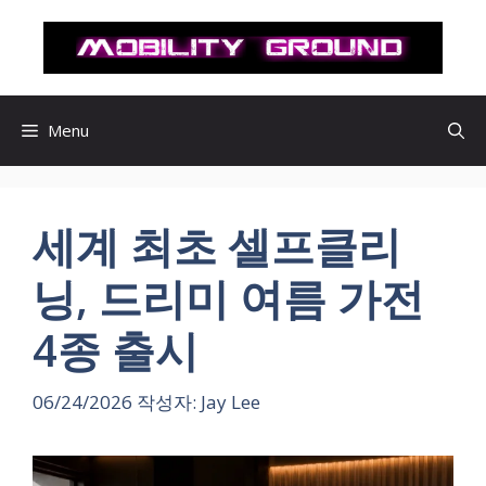
컨
텐
츠
로
건
Menu
너
뛰
기
세계 최초 셀프클리
닝, 드리미 여름 가전
4종 출시
06/24/2026
작성자:
Jay Lee