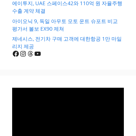
에이투지, UAE 스페이스42와 110억 원 자율주행
수출 계약 체결
아이오닉 9, 독일 아우토 모토 운트 슈포트 비교
평가서 볼보 EX90 제쳐
제네시스, 전기차 구매 고객에 대한항공 1만 마일
리지 제공
Facebook
Instagram
Threads
YouTube