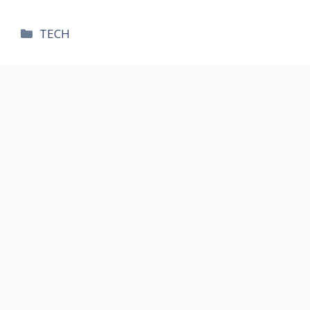
카
TECH
테
고
리