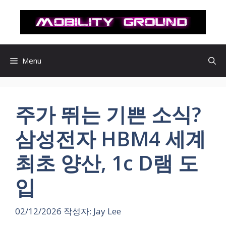
컨
텐
츠
로
건
Menu
너
뛰
기
주가 뛰는 기쁜 소식?
삼성전자 HBM4 세계
최초 양산, 1c D램 도
입
02/12/2026
작성자:
Jay Lee