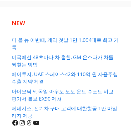
NEW
디 올 뉴 아반떼, 계약 첫날 1만 1,094대로 최고 기
록
미국에선 48초마다 차 훔친, GM 온스타가 차를
되찾는 방법
에이투지, UAE 스페이스42와 110억 원 자율주행
수출 계약 체결
아이오닉 9, 독일 아우토 모토 운트 슈포트 비교
평가서 볼보 EX90 제쳐
제네시스, 전기차 구매 고객에 대한항공 1만 마일
리지 제공
Facebook
Instagram
Threads
YouTube