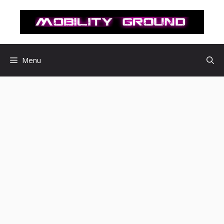
컨
텐
츠
로
건
Menu
너
뛰
기