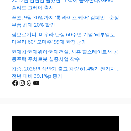
2017년 반년만 팔았던 그 색이 돌아온다, GR86
솔리드 그레이 출시
푸조, 9월 30일까지 ‘롱 라이프 케어’ 캠페인…순정
부품 최대 20% 할인
람보르기니, 미우라 탄생 60주년 기념 ‘레부엘토
미우라 60° 오마주’ 99대 한정 공개
현대차·현대위아·현대건설, 시흥 힐스테이트서 공
동주택 주차로봇 실증사업 착수
차즘, 2026년 상반기 출고 차량 61.4%가 전기차…
전년 대비 39.1%p 증가
Facebook
Instagram
Threads
YouTube