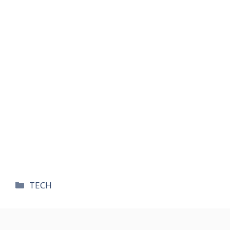
카
TECH
테
고
리