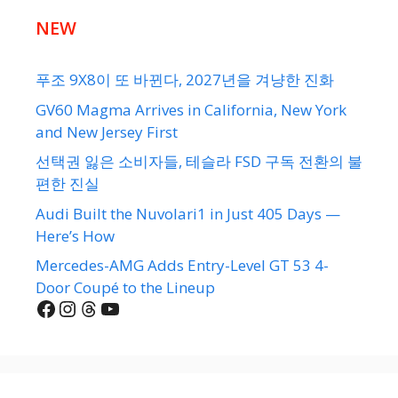
NEW
푸조 9X8이 또 바뀐다, 2027년을 겨냥한 진화
GV60 Magma Arrives in California, New York
and New Jersey First
선택권 잃은 소비자들, 테슬라 FSD 구독 전환의 불
편한 진실
Audi Built the Nuvolari1 in Just 405 Days —
Here’s How
Mercedes-AMG Adds Entry-Level GT 53 4-
Door Coupé to the Lineup
Facebook
Instagram
Threads
YouTube