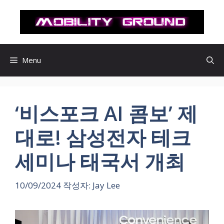
컨
텐
츠
로
건
Menu
너
뛰
기
‘비스포크 AI 콤보’ 제
대로! 삼성전자 테크
세미나 태국서 개최
10/09/2024
작성자:
Jay Lee