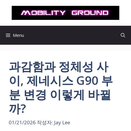
컨
텐
츠
로
건
Menu
너
뛰
기
과감함과 정체성 사
이, 제네시스 G90 부
분 변경 이렇게 바뀔
까?
01/21/2026
작성자:
Jay Lee