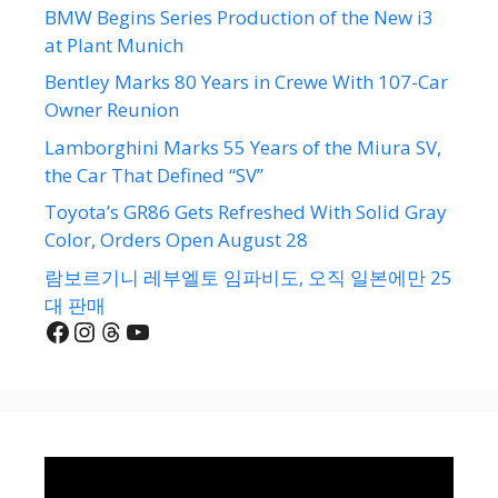
BMW Begins Series Production of the New i3
at Plant Munich
Bentley Marks 80 Years in Crewe With 107-Car
Owner Reunion
Lamborghini Marks 55 Years of the Miura SV,
the Car That Defined “SV”
Toyota’s GR86 Gets Refreshed With Solid Gray
Color, Orders Open August 28
람보르기니 레부엘토 임파비도, 오직 일본에만 25
대 판매
Facebook
Instagram
Threads
YouTube