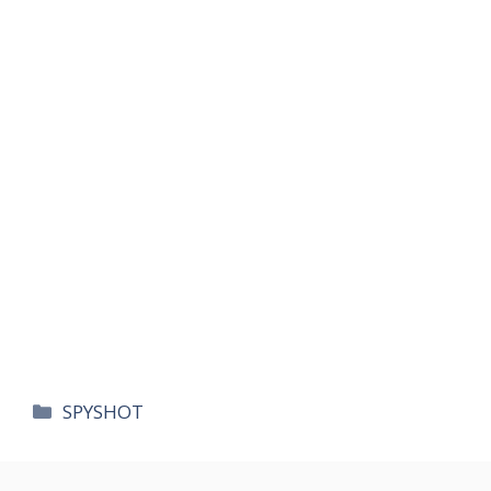
카
SPYSHOT
테
고
리