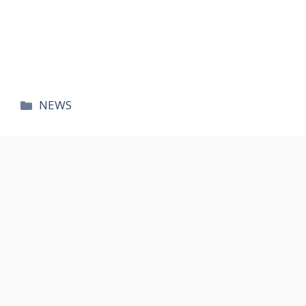
카
NEWS
테
고
리