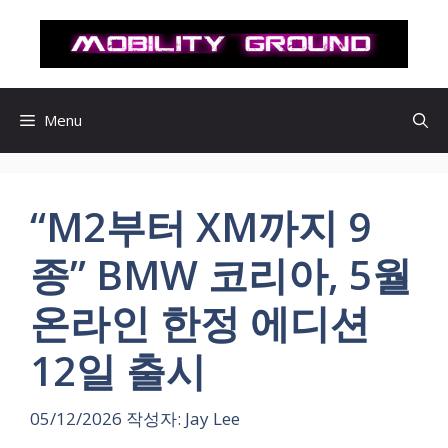
컨
텐
츠
로
건
Menu
너
뛰
기
“M2부터 XM까지 9
종” BMW 코리아, 5월
온라인 한정 에디션
12일 출시
05/12/2026
작성자:
Jay Lee