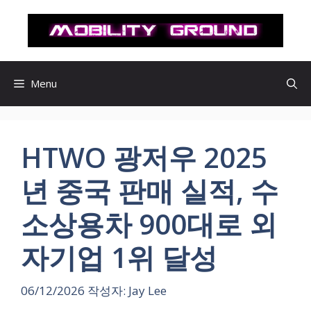
컨
텐
츠
로
건
Menu
너
뛰
기
HTWO 광저우 2025
년 중국 판매 실적, 수
소상용차 900대로 외
자기업 1위 달성
06/12/2026
작성자:
Jay Lee