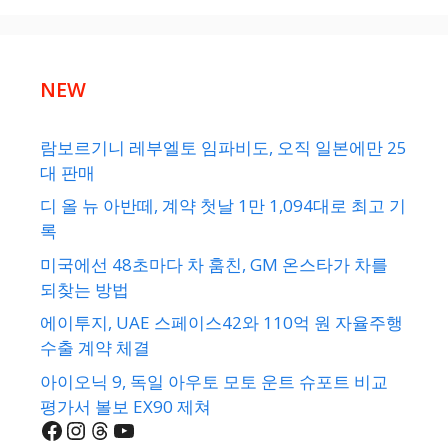
NEW
람보르기니 레부엘토 임파비도, 오직 일본에만 25
대 판매
디 올 뉴 아반떼, 계약 첫날 1만 1,094대로 최고 기
록
미국에선 48초마다 차 훔친, GM 온스타가 차를
되찾는 방법
에이투지, UAE 스페이스42와 110억 원 자율주행
수출 계약 체결
아이오닉 9, 독일 아우토 모토 운트 슈포트 비교
평가서 볼보 EX90 제쳐
Facebook
Instagram
Threads
YouTube