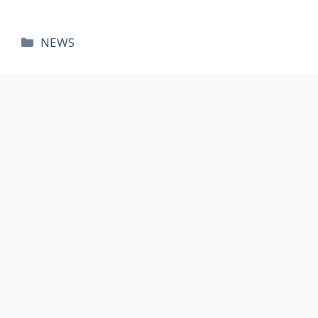
카
NEWS
테
고
리