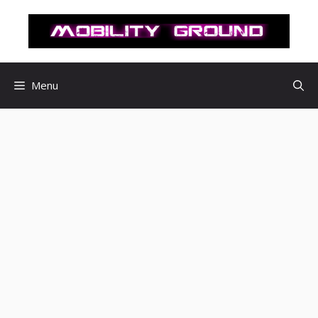
컨
텐
츠
로
건
Menu
너
뛰
기