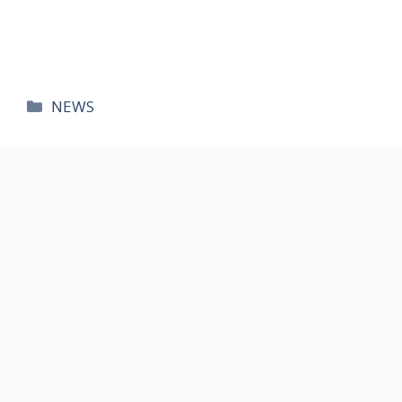
카
NEWS
테
고
리