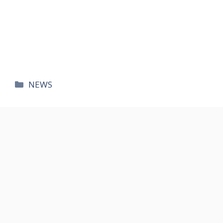
카
NEWS
테
고
리