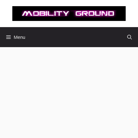
컨
텐
츠
로
건
Menu
너
뛰
기