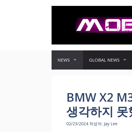
컨
텐
츠
로
건
너
뛰
기
NEWS
GLOBAL NEWS
BMW X2 M3
생각하지 못
02/23/2024
작성자:
Jay Lee