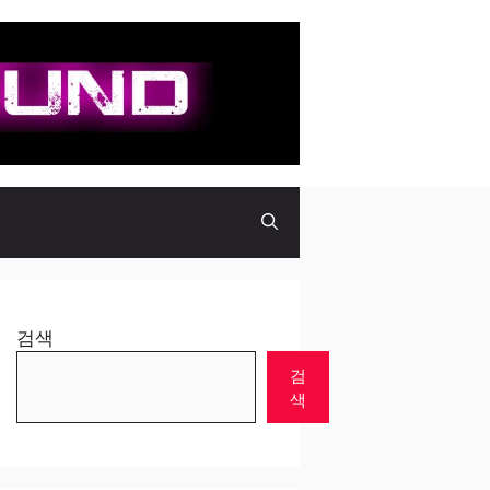
검색
검
색