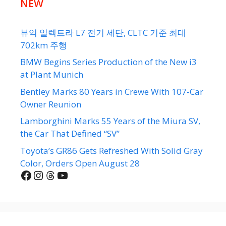
NEW
뷰익 일렉트라 L7 전기 세단, CLTC 기준 최대
702km 주행
BMW Begins Series Production of the New i3
at Plant Munich
Bentley Marks 80 Years in Crewe With 107-Car
Owner Reunion
Lamborghini Marks 55 Years of the Miura SV,
the Car That Defined “SV”
Toyota’s GR86 Gets Refreshed With Solid Gray
Color, Orders Open August 28
Facebook
Instagram
Threads
YouTube