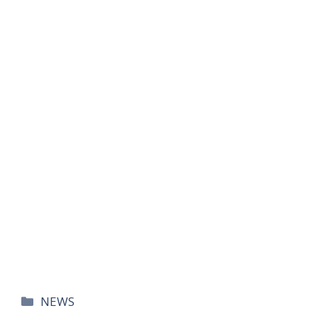
카
NEWS
테