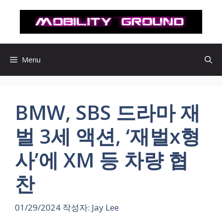
컨
텐
츠
로
건
Menu
너
뛰
기
BMW, SBS 드라마 재
벌 3세 액션, ‘재벌x형
사’에 XM 등 차량 협
찬
01/29/2024
작성자:
Jay Lee