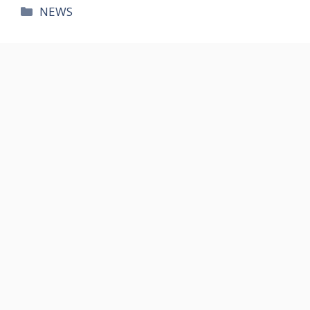
카
NEWS
테
고
리