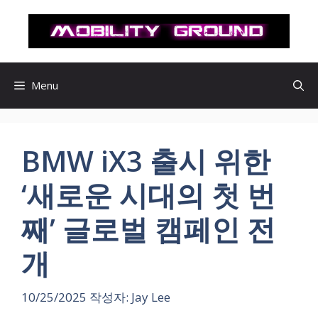
컨
텐
츠
로
건
Menu
너
뛰
기
BMW iX3 출시 위한
‘새로운 시대의 첫 번
째’ 글로벌 캠페인 전
개
10/25/2025
작성자:
Jay Lee