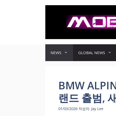
컨
텐
츠
로
건
너
뛰
기
NEWS
GLOBAL NEWS
BMW ALPI
랜드 출범, 
01/03/2026
작성자:
Jay Lee