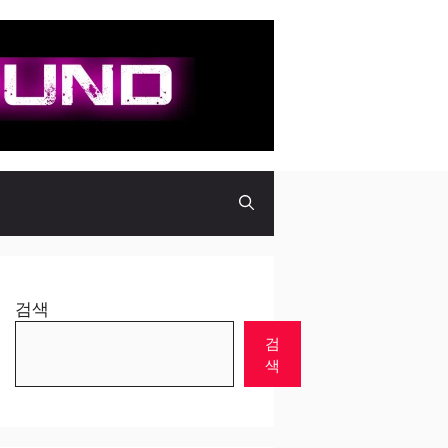
검색
검
색