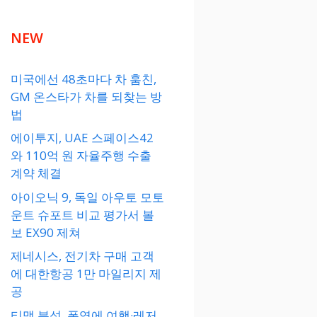
NEW
미국에선 48초마다 차 훔친,
GM 온스타가 차를 되찾는 방
법
에이투지, UAE 스페이스42
와 110억 원 자율주행 수출
계약 체결
아이오닉 9, 독일 아우토 모토
운트 슈포트 비교 평가서 볼
보 EX90 제쳐
제네시스, 전기차 구매 고객
에 대한항공 1만 마일리지 제
공
티맵 분석, 폭염에 여행·레저