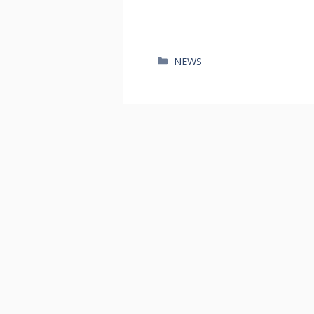
카
NEWS
테
고
리