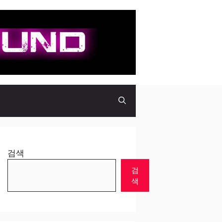
검색
검
색