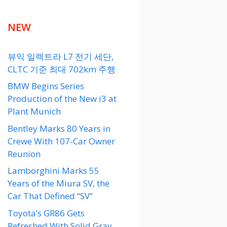
NEW
뷰익 일렉트라 L7 전기 세단,
CLTC 기준 최대 702km 주행
BMW Begins Series
Production of the New i3 at
Plant Munich
Bentley Marks 80 Years in
Crewe With 107-Car Owner
Reunion
Lamborghini Marks 55
Years of the Miura SV, the
Car That Defined “SV”
Toyota’s GR86 Gets
Refreshed With Solid Gray