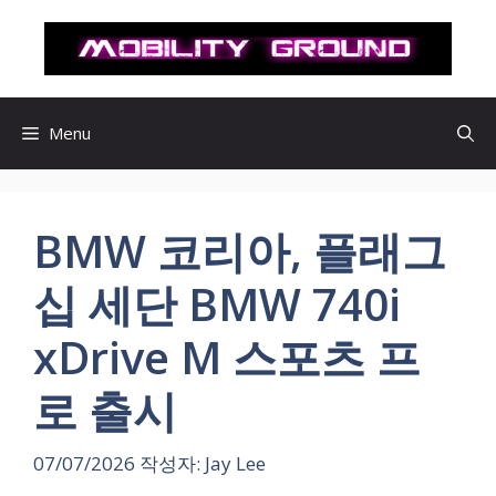
컨
텐
츠
로
건
Menu
너
뛰
기
BMW 코리아, 플래그
십 세단 BMW 740i
xDrive M 스포츠 프
로 출시
07/07/2026
작성자:
Jay Lee