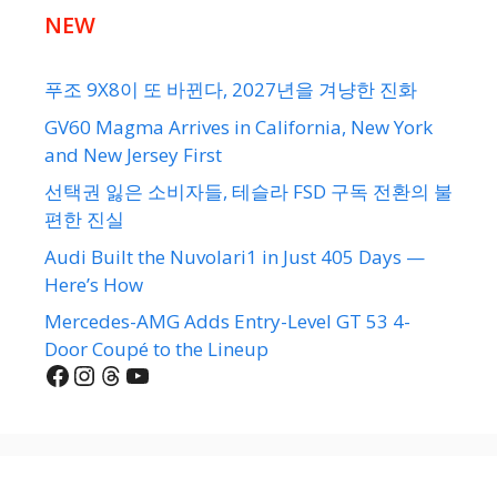
NEW
푸조 9X8이 또 바뀐다, 2027년을 겨냥한 진화
GV60 Magma Arrives in California, New York
and New Jersey First
선택권 잃은 소비자들, 테슬라 FSD 구독 전환의 불
편한 진실
Audi Built the Nuvolari1 in Just 405 Days —
Here’s How
Mercedes-AMG Adds Entry-Level GT 53 4-
Door Coupé to the Lineup
Facebook
Instagram
Threads
YouTube