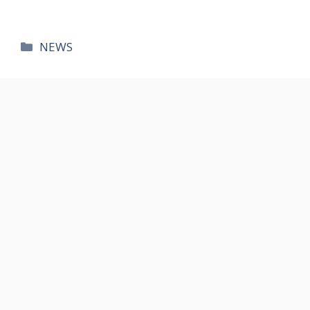
카
NEWS
테
고
리