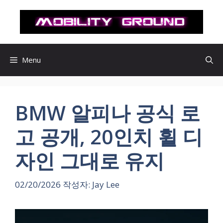
컨
텐
츠
로
건
Menu
너
뛰
기
BMW 알피나 공식 로
고 공개, 20인치 휠 디
자인 그대로 유지
02/20/2026
작성자:
Jay Lee