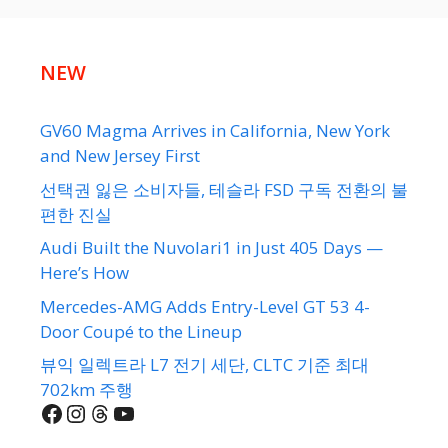
NEW
GV60 Magma Arrives in California, New York
and New Jersey First
선택권 잃은 소비자들, 테슬라 FSD 구독 전환의 불
편한 진실
Audi Built the Nuvolari1 in Just 405 Days —
Here’s How
Mercedes-AMG Adds Entry-Level GT 53 4-
Door Coupé to the Lineup
뷰익 일렉트라 L7 전기 세단, CLTC 기준 최대
702km 주행
Facebook
Instagram
Threads
YouTube