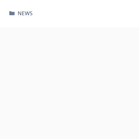
카
NEWS
테
고
리