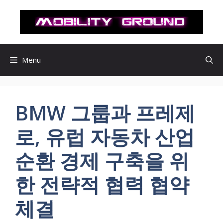
컨
텐
츠
로
건
Menu
너
뛰
기
BMW 그룹과 프레제
로, 유럽 자동차 산업
순환 경제 구축을 위
한 전략적 협력 협약
체결