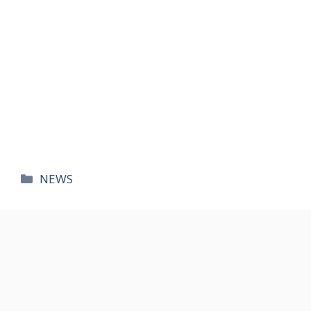
카
NEWS
테
고
리