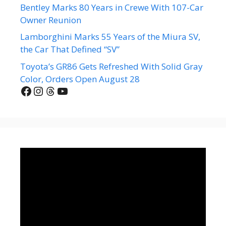
Bentley Marks 80 Years in Crewe With 107-Car
Owner Reunion
Lamborghini Marks 55 Years of the Miura SV,
the Car That Defined “SV”
Toyota’s GR86 Gets Refreshed With Solid Gray
Color, Orders Open August 28
Facebook
Instagram
Threads
YouTube