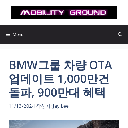
컨
텐
츠
로
건
Menu
너
뛰
기
BMW그룹 차량 OTA
업데이트 1,000만건
돌파, 900만대 혜택
11/13/2024
작성자:
Jay Lee