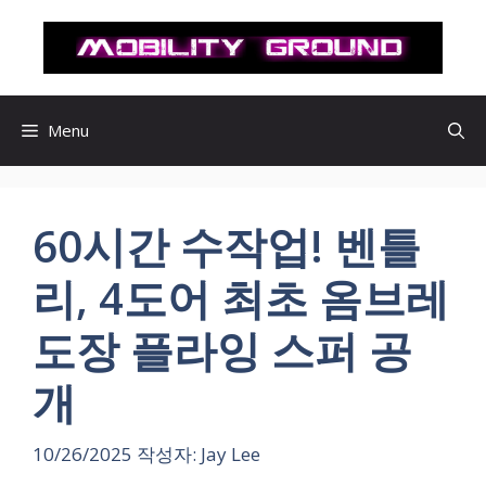
컨
텐
츠
로
건
Menu
너
뛰
기
60시간 수작업! 벤틀
리, 4도어 최초 옴브레
도장 플라잉 스퍼 공
개
10/26/2025
작성자:
Jay Lee