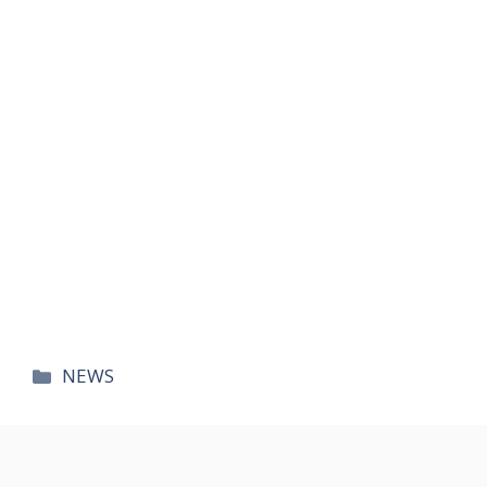
카
NEWS
테
고
리