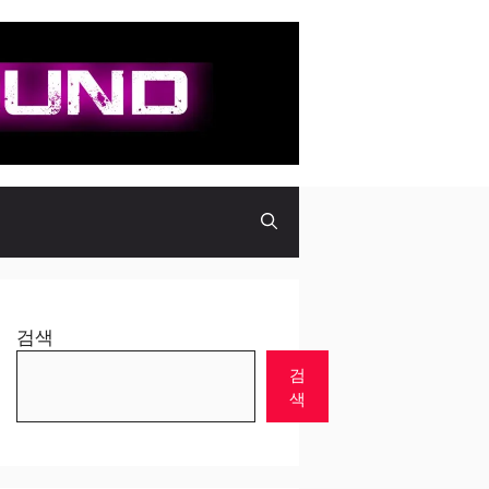
검색
검
색