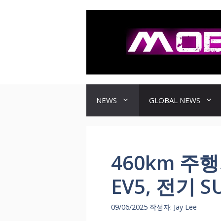
컨
텐
츠
로
건
너
뛰
기
NEWS
GLOBAL NEWS
460km 주
EV5, 전기 
09/06/2025
작성자:
Jay Lee