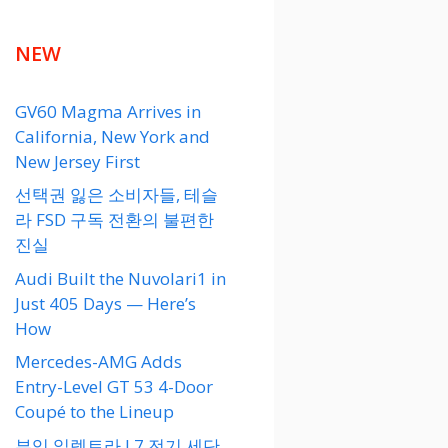
NEW
GV60 Magma Arrives in
California, New York and
New Jersey First
선택권 잃은 소비자들, 테슬
라 FSD 구독 전환의 불편한
진실
Audi Built the Nuvolari1 in
Just 405 Days — Here’s
How
Mercedes-AMG Adds
Entry-Level GT 53 4-Door
Coupé to the Lineup
뷰익 일렉트라 L7 전기 세단,