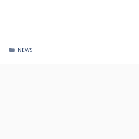
카
NEWS
테
고
리