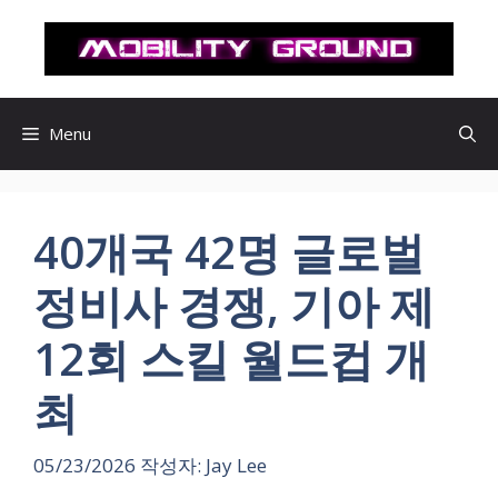
컨
텐
츠
로
건
Menu
너
뛰
기
40개국 42명 글로벌
정비사 경쟁, 기아 제
12회 스킬 월드컵 개
최
05/23/2026
작성자:
Jay Lee