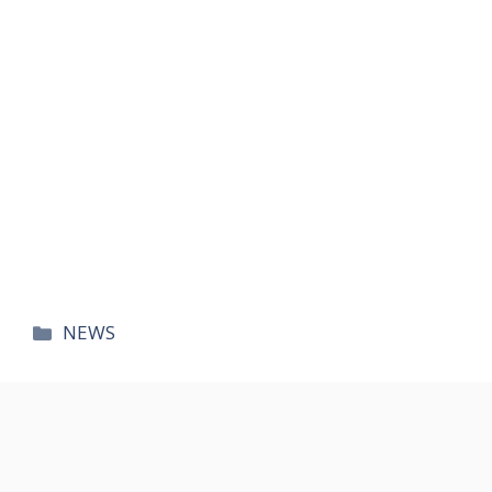
카
NEWS
테
고
리