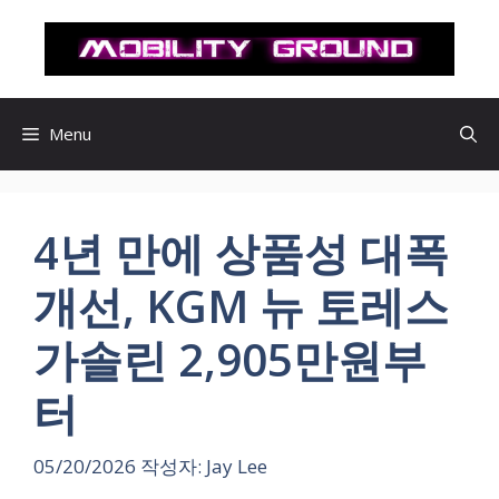
컨
텐
츠
로
건
Menu
너
뛰
기
4년 만에 상품성 대폭
개선, KGM 뉴 토레스
가솔린 2,905만원부
터
05/20/2026
작성자:
Jay Lee