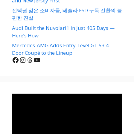
and New Jersey First
선택권 잃은 소비자들, 테슬라 FSD 구독 전환의 불
편한 진실
Audi Built the Nuvolari1 in Just 405 Days —
Here’s How
Mercedes-AMG Adds Entry-Level GT 53 4-
Door Coupé to the Lineup
Facebook
Instagram
Threads
YouTube