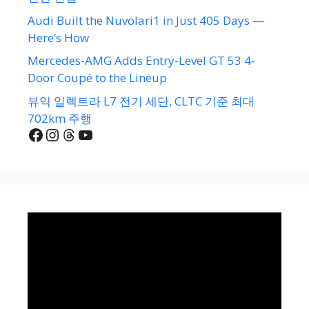
Audi Built the Nuvolari1 in Just 405 Days —
Here’s How
Mercedes-AMG Adds Entry-Level GT 53 4-
Door Coupé to the Lineup
뷰익 일렉트라 L7 전기 세단, CLTC 기준 최대
702km 주행
Facebook
Instagram
Threads
YouTube