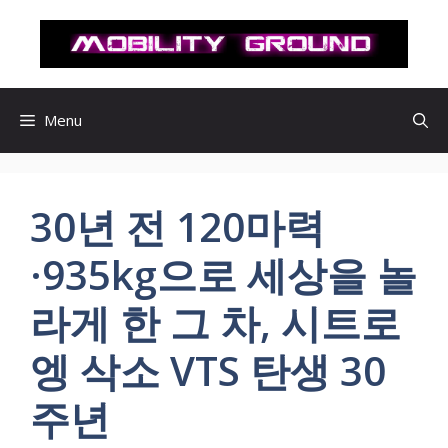
컨
텐
츠
로
건
Menu
너
뛰
기
30년 전 120마력
·935kg으로 세상을 놀
라게 한 그 차, 시트로
엥 삭소 VTS 탄생 30
주년