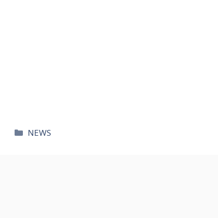
카
NEWS
테
고
리