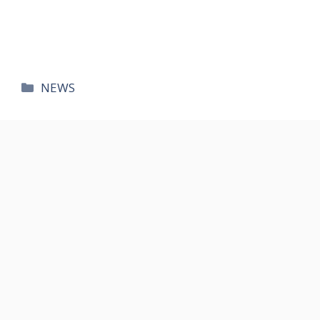
카
NEWS
테
고
리