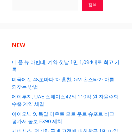
검색
NEW
디 올 뉴 아반떼, 계약 첫날 1만 1,094대로 최고 기
록
미국에선 48초마다 차 훔친, GM 온스타가 차를
되찾는 방법
에이투지, UAE 스페이스42와 110억 원 자율주행
수출 계약 체결
아이오닉 9, 독일 아우토 모토 운트 슈포트 비교
평가서 볼보 EX90 제쳐
제네시스, 전기차 구매 고객에 대한항공 1만 마일