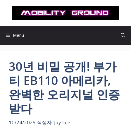
컨
텐
츠
로
건
Menu
너
뛰
기
30년 비밀 공개! 부가
티 EB110 아메리카,
완벽한 오리지널 인증
받다
10/24/2025
작성자:
Jay Lee