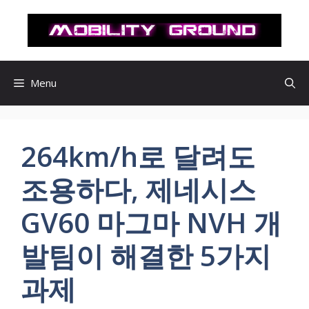
컨
텐
츠
로
건
Menu
너
뛰
기
264km/h로 달려도
조용하다, 제네시스
GV60 마그마 NVH 개
발팀이 해결한 5가지
과제