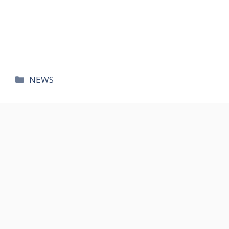
카
NEWS
테
고
리