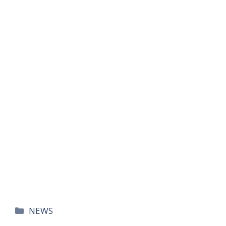
카
NEWS
테