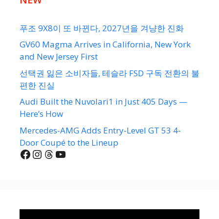
푸조 9X8이 또 바뀐다, 2027년을 겨냥한 진화
GV60 Magma Arrives in California, New York
and New Jersey First
선택권 잃은 소비자들, 테슬라 FSD 구독 전환의 불
편한 진실
Audi Built the Nuvolari1 in Just 405 Days —
Here’s How
Mercedes-AMG Adds Entry-Level GT 53 4-
Door Coupé to the Lineup
Facebook
Instagram
Threads
YouTube