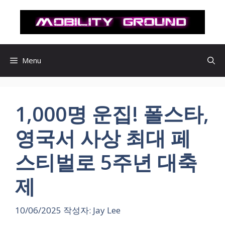
컨
텐
츠
로
건
Menu
너
뛰
기
1,000명 운집! 폴스타,
영국서 사상 최대 페
스티벌로 5주년 대축
제
10/06/2025
작성자:
Jay Lee