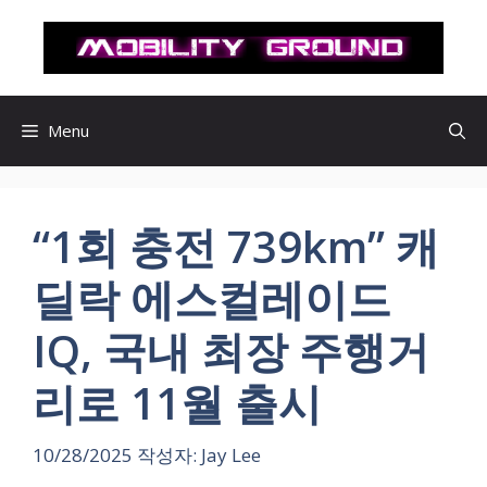
컨
텐
츠
로
건
Menu
너
뛰
기
“1회 충전 739km” 캐
딜락 에스컬레이드
IQ, 국내 최장 주행거
리로 11월 출시
10/28/2025
작성자:
Jay Lee