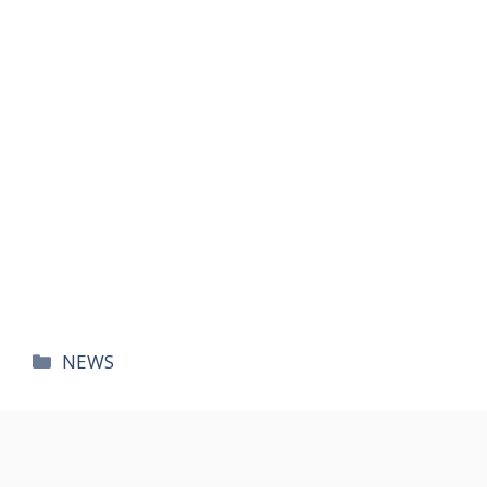
카
NEWS
테
고
리