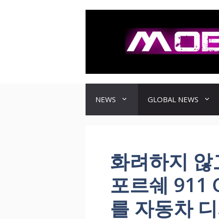
컨
텐
츠
로
건
너
뛰
기
NEWS
GLOBAL NEWS
화려하지 않
포르쉐 911 
를 자동차 