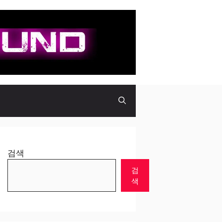
검색
검
색