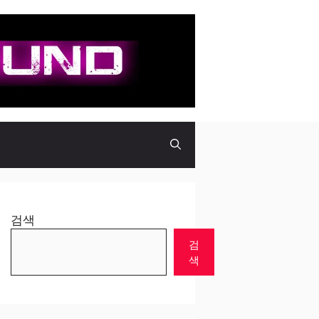
검색
검
색