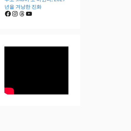
년을 겨냥한 진화
Facebook
Instagram
Threads
YouTube