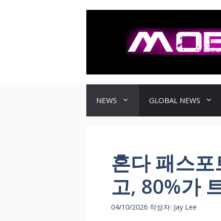
컨
텐
츠
로
건
너
뛰
기
NEWS
GLOBAL NEWS
혼다 패스포
고, 80%가
04/10/2026
작성자:
Jay Lee