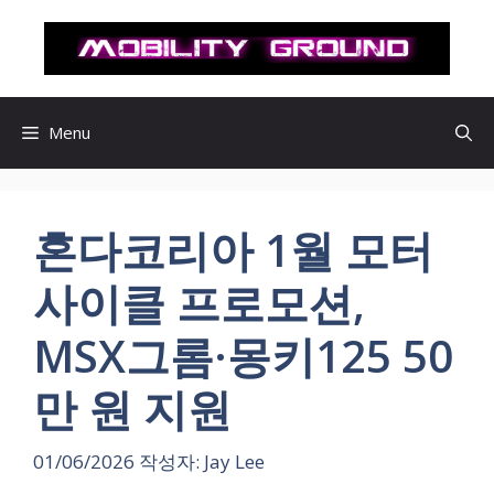
컨
텐
츠
로
건
Menu
너
뛰
기
혼다코리아 1월 모터
사이클 프로모션,
MSX그롬·몽키125 50
만 원 지원
01/06/2026
작성자:
Jay Lee