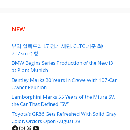
NEW
뷰익 일렉트라 L7 전기 세단, CLTC 기준 최대
702km 주행
BMW Begins Series Production of the New i3
at Plant Munich
Bentley Marks 80 Years in Crewe With 107-Car
Owner Reunion
Lamborghini Marks 55 Years of the Miura SV,
the Car That Defined “SV”
Toyota’s GR86 Gets Refreshed With Solid Gray
Color, Orders Open August 28
Facebook
Instagram
Threads
YouTube