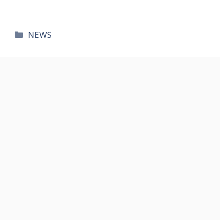
카
NEWS
테
고
리