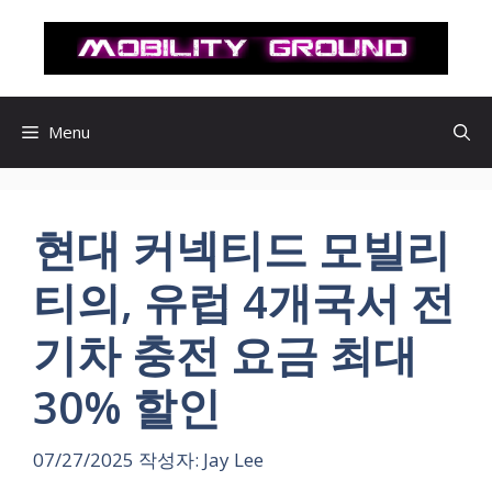
컨
텐
츠
로
건
Menu
너
뛰
기
현대 커넥티드 모빌리
티의, 유럽 4개국서 전
기차 충전 요금 최대
30% 할인
07/27/2025
작성자:
Jay Lee