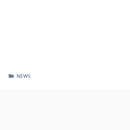
카
NEWS
테
고
리