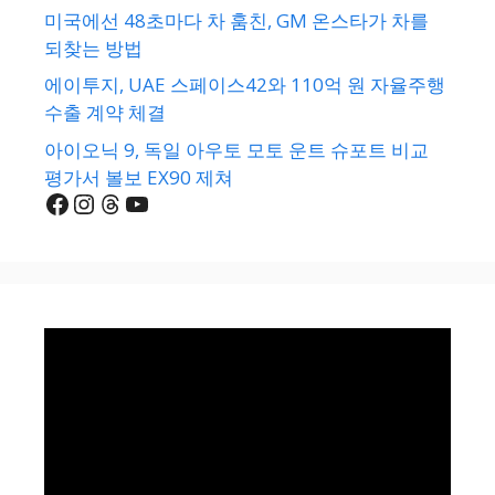
미국에선 48초마다 차 훔친, GM 온스타가 차를
되찾는 방법
에이투지, UAE 스페이스42와 110억 원 자율주행
수출 계약 체결
아이오닉 9, 독일 아우토 모토 운트 슈포트 비교
평가서 볼보 EX90 제쳐
Facebook
Instagram
Threads
YouTube