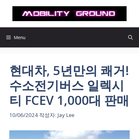
컨
텐
츠
로
건
Menu
너
뛰
기
현대차, 5년만의 쾌거!
수소전기버스 일렉시
티 FCEV 1,000대 판매
10/06/2024
작성자:
Jay Lee