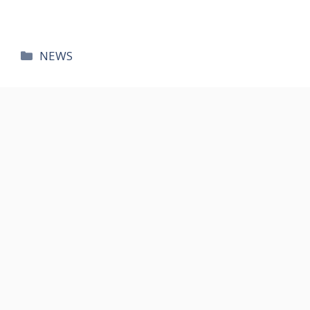
카
NEWS
테
고
리