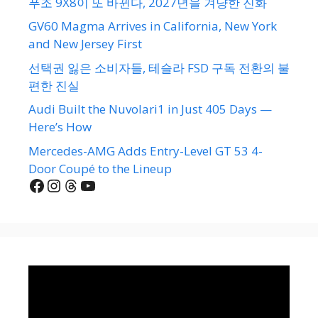
푸조 9X8이 또 바뀐다, 2027년을 겨냥한 진화
GV60 Magma Arrives in California, New York
and New Jersey First
선택권 잃은 소비자들, 테슬라 FSD 구독 전환의 불
편한 진실
Audi Built the Nuvolari1 in Just 405 Days —
Here’s How
Mercedes-AMG Adds Entry-Level GT 53 4-
Door Coupé to the Lineup
Facebook
Instagram
Threads
YouTube