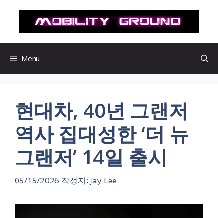
컨
텐
츠
로
건
Menu
너
뛰
기
현대차, 40년 그랜저
역사 집대성한 ‘더 뉴
그랜저’ 14일 출시
05/15/2026
작성자:
Jay Lee