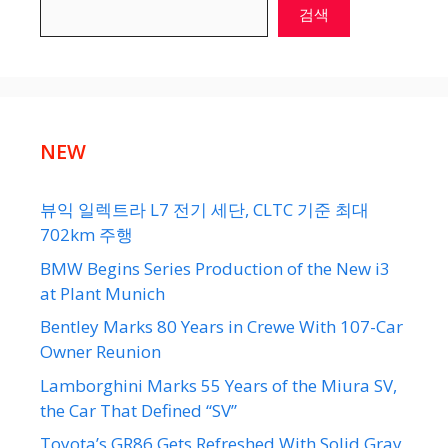
검색
NEW
뷰익 일렉트라 L7 전기 세단, CLTC 기준 최대
702km 주행
BMW Begins Series Production of the New i3
at Plant Munich
Bentley Marks 80 Years in Crewe With 107-Car
Owner Reunion
Lamborghini Marks 55 Years of the Miura SV,
the Car That Defined “SV”
Toyota’s GR86 Gets Refreshed With Solid Gray