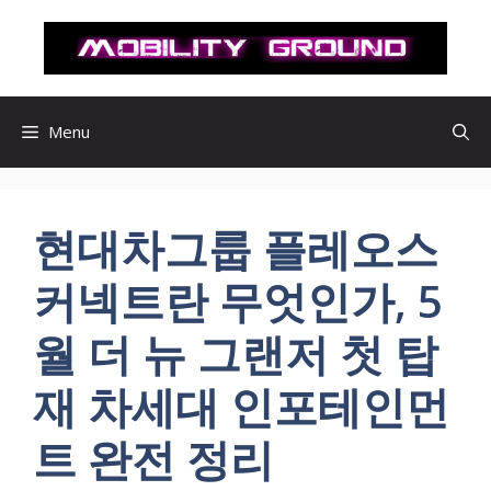
컨
텐
츠
로
건
Menu
너
뛰
기
현대차그룹 플레오스
커넥트란 무엇인가, 5
월 더 뉴 그랜저 첫 탑
재 차세대 인포테인먼
트 완전 정리