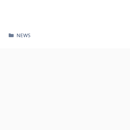
카
NEWS
테
고
리