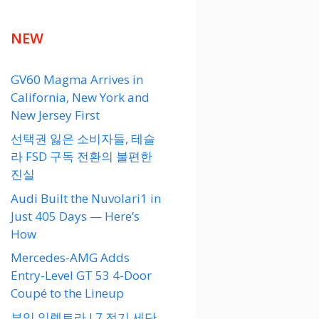
NEW
GV60 Magma Arrives in
California, New York and
New Jersey First
선택권 잃은 소비자들, 테슬
라 FSD 구독 전환의 불편한
진실
Audi Built the Nuvolari1 in
Just 405 Days — Here’s
How
Mercedes-AMG Adds
Entry-Level GT 53 4-Door
Coupé to the Lineup
뷰익 일렉트라 L7 전기 세단,