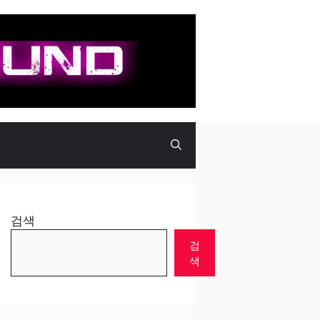
검색
검
색