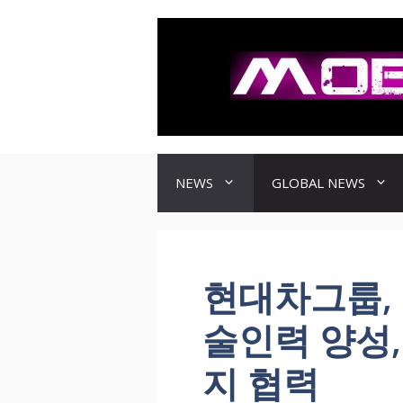
컨
텐
츠
로
건
너
뛰
기
NEWS
GLOBAL NEWS
현대차그룹,
술인력 양성,
지 협력