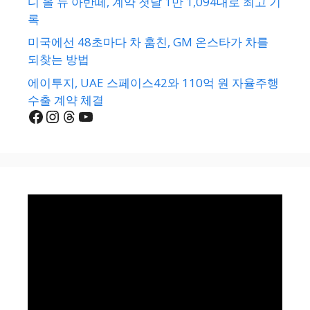
디 올 뉴 아반떼, 계약 첫날 1만 1,094대로 최고 기
록
미국에선 48초마다 차 훔친, GM 온스타가 차를
되찾는 방법
에이투지, UAE 스페이스42와 110억 원 자율주행
수출 계약 체결
Facebook
Instagram
Threads
YouTube