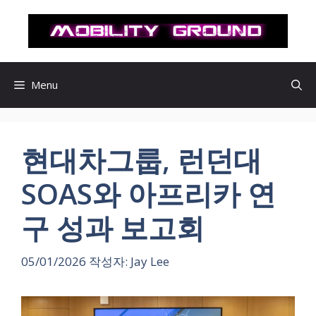
컨
텐
츠
로
건
Menu
너
뛰
기
현대차그룹, 런던대
SOAS와 아프리카 연
구 성과 보고회
05/01/2026
작성자:
Jay Lee