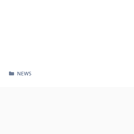
카
NEWS
테
고
리