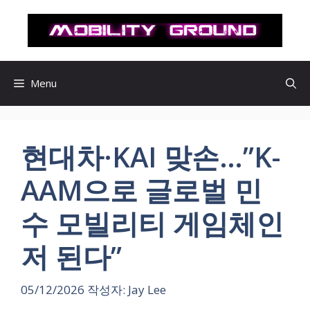
컨
텐
츠
로
건
Menu
너
뛰
기
현대차·KAI 맞손…”K-
AAM으로 글로벌 민
수 모빌리티 게임체인
저 된다”
05/12/2026
작성자:
Jay Lee