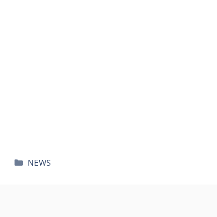
카
NEWS
테
고
리