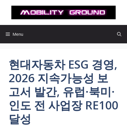
컨
텐
츠
로
건
Menu
너
뛰
기
현대자동차 ESG 경영,
2026 지속가능성 보
고서 발간, 유럽·북미·
인도 전 사업장 RE100
달성