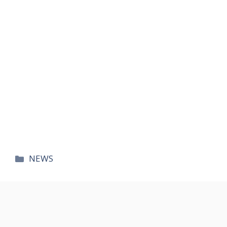
카
NEWS
테
고
리