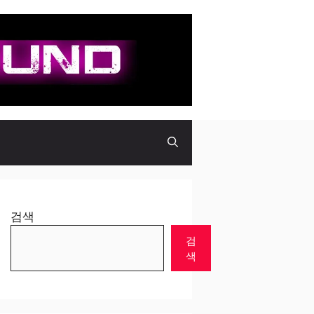
검색
검
색