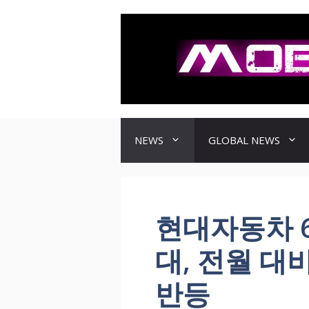
컨
텐
츠
로
건
너
뛰
기
NEWS
GLOBAL NEWS
현대자동차 6
대, 전월 대비
반등