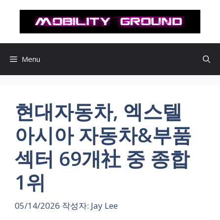
컨
텐
츠
로
건
Menu
너
뛰
기
현대자동차, 엑스텔
아시아 자동차&부품
섹터 69개社 중 종합
1위
05/14/2026
작성자:
Jay Lee