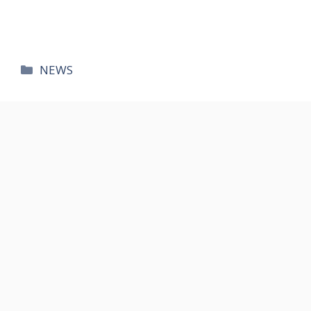
카
NEWS
테
고
리