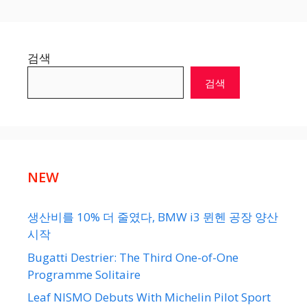
검색
검색
NEW
생산비를 10% 더 줄였다, BMW i3 뮌헨 공장 양산
시작
Bugatti Destrier: The Third One-of-One
Programme Solitaire
Leaf NISMO Debuts With Michelin Pilot Sport