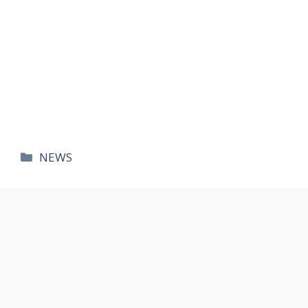
카
NEWS
테
고
리