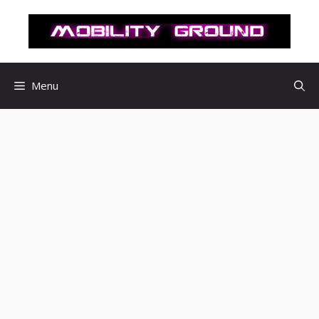
컨
텐
츠
로
건
Menu
너
뛰
기