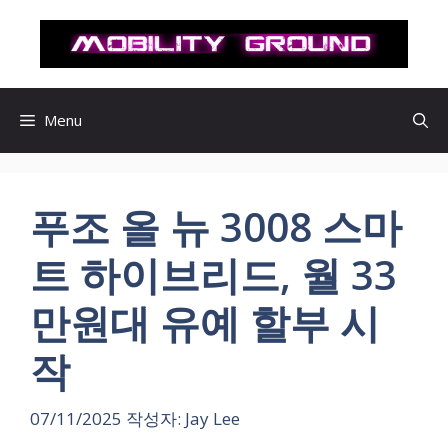
컨
텐
츠
로
건
Menu
너
뛰
기
푸조 올 뉴 3008 스마
트 하이브리드, 월 33
만원대 유예 할부 시
작
07/11/2025
작성자:
Jay Lee