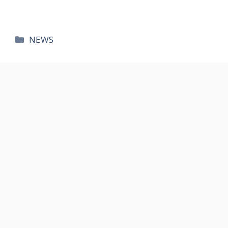
카
NEWS
테
고
리