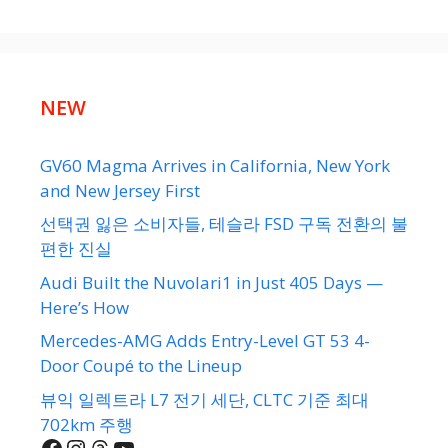
NEW
GV60 Magma Arrives in California, New York
and New Jersey First
선택권 잃은 소비자들, 테슬라 FSD 구독 전환의 불
편한 진실
Audi Built the Nuvolari1 in Just 405 Days —
Here’s How
Mercedes-AMG Adds Entry-Level GT 53 4-
Door Coupé to the Lineup
뷰익 일렉트라 L7 전기 세단, CLTC 기준 최대
702km 주행
Facebook
Instagram
Threads
YouTube