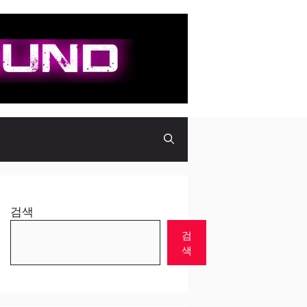
검색
검
색