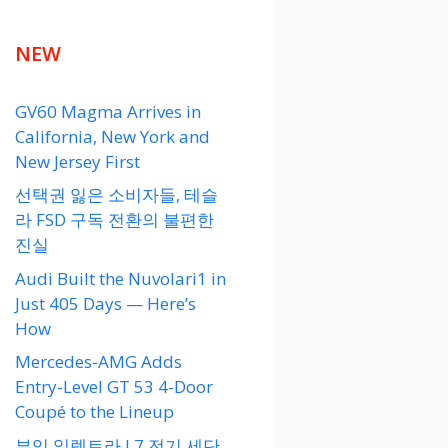
NEW
GV60 Magma Arrives in
California, New York and
New Jersey First
선택권 잃은 소비자들, 테슬
라 FSD 구독 전환의 불편한
진실
Audi Built the Nuvolari1 in
Just 405 Days — Here’s
How
Mercedes-AMG Adds
Entry-Level GT 53 4-Door
Coupé to the Lineup
뷰익 일렉트라 L7 전기 세단,