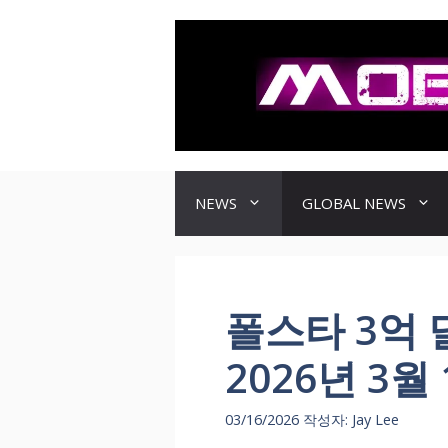
컨
텐
츠
로
건
너
뛰
기
NEWS
GLOBAL NEWS
폴스타 3억 
2026년 3월
03/16/2026
작성자:
Jay Lee