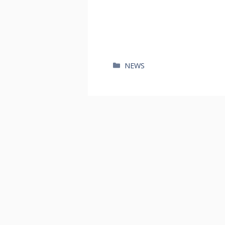
카
NEWS
테
고
리