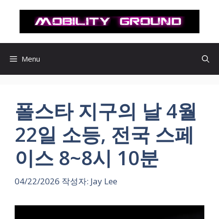
컨
텐
츠
로
건
Menu
너
뛰
기
폴스타 지구의 날 4월
22일 소등, 전국 스페
이스 8~8시 10분
04/22/2026
작성자:
Jay Lee