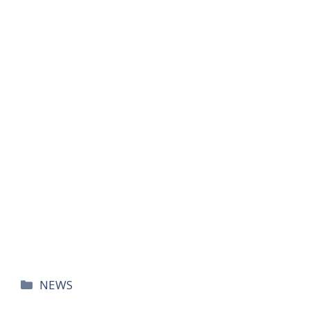
카
NEWS
테