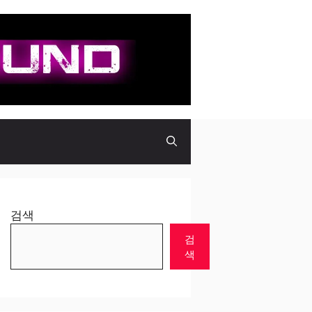
검색
검
색