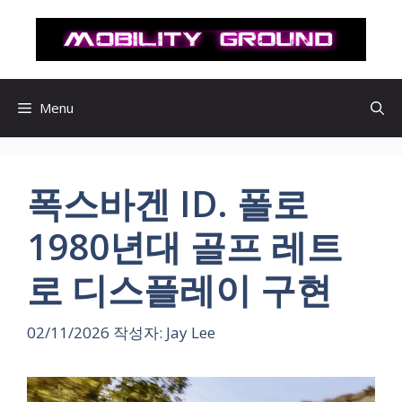
컨
텐
츠
로
건
Menu
너
뛰
기
폭스바겐 ID. 폴로
1980년대 골프 레트
로 디스플레이 구현
02/11/2026
작성자:
Jay Lee