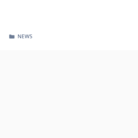
카
NEWS
테
고
리