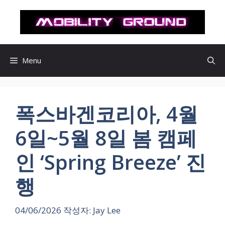
컨
텐
츠
로
건
Menu
너
뛰
기
폭스바겐코리아, 4월
6일~5월 8일 봄 캠페
인 ‘Spring Breeze’ 진
행
04/06/2026
작성자:
Jay Lee